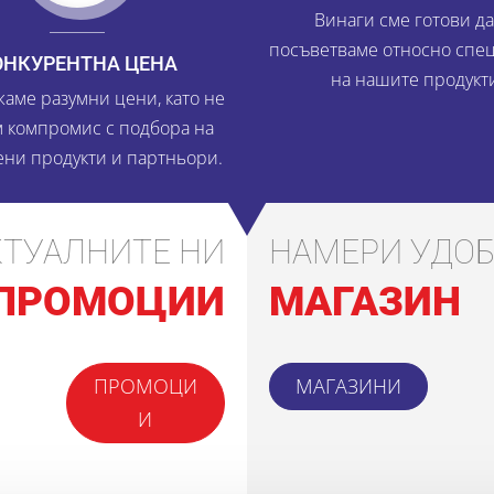
Винаги сме готови да
посъветваме относно спе
ОНКУРЕНТНА ЦЕНА
на нашите продукт
аме разумни цени, като не
 компромис с подбора на
ени продукти и партньори.
КТУАЛНИТЕ НИ
НАМЕРИ УДОБ
ПРОМОЦИИ
МАГАЗИН
ПРОМОЦИ
МАГАЗИНИ
И