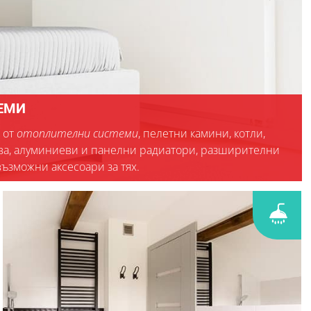
ЕМИ
 от
отоплителни системи
, пелетни камини, котли,
ърва, алуминиеви и панелни радиатори, разширителни
възможни аксесоари за тях.