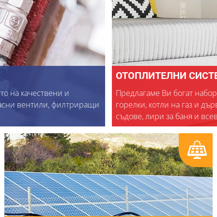
ОТОПЛИТЕЛНИ СИСТ
то на качествени и
Предлагаме Ви богат набор
асни вентили, филтриращи
горелки, котли на газ и д
съдове, лири за баня и все