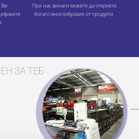
 Ви
При нас винаги можете да откриете
цификите
богато многообразие от продукти.
и.
ЕН ЗА ТЕБ