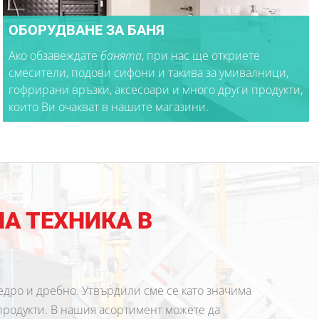
ОБОРУДВАНЕ ЗА БАНЯ
Ако обзавеждате
банята
, при нас ще откриете
смесители, подови сифони и такива за умивалници,
гофрирани връзки, аксесоари и много други продукти,
които Ви очакват в нашите магазини.
А ТЕХНИКА В
 едро и дребно. Утвърдили сме се като значима
 продукти. В нашия асортимент можете да