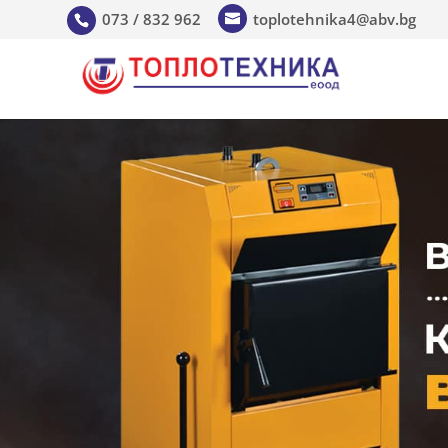
073 / 832 962
toplotehnika4@abv.bg