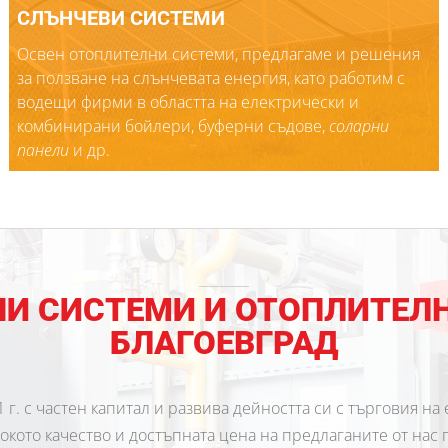
СЛЪНЧЕВИ СИСТЕМИ
Освен отоплителни системи, предлагаме и решения
за ползване на слънчевата енергия, като работим с
водещи фирми в областта на електрически и
комбинирани бойлери, буферни съдове,
соларни
панели
и др.
И СИСТЕМИ И ОТОПЛИТЕЛН
БЛАГОЕВГРАД
г. с частен капитал и развива дейността си с търговия на
окото качество и достъпната цена на предлаганите от нас