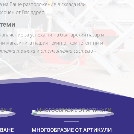
 са на Ваше разположение в склада или
сочен от Вас адрес.
стеми
 значение за успеха ни на българския пазар и
и магазини, а нашият екип от компетентни и
телна техника
и
отоплителни системи –
ВАНЕ
МНОГООБРАЗИЕ ОТ АРТИКУЛИ