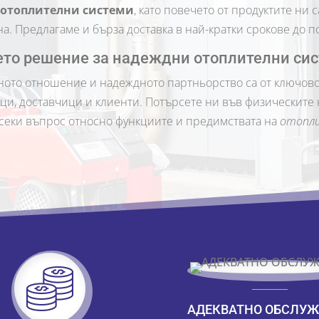
отоплителни системи
, като повечето от продуктите ни
. Предлагаме и бърза доставка в най-кратки срокове до по
то решение за надеждни отоплителни си
ктното отношение и надеждното партньорство са от ключово
и, доставчици и клиенти. Потърсете ни във физическите н
секи въпрос относно функциите и предимствата на
отопли
АДЕКВАТНО ОБСЛУЖ