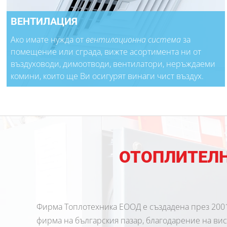
ВЕНТИЛАЦИЯ
Ако имате нужда от
вентилационна система
за
помещение или сграда, вижте асортимента ни от
въздуховоди, димоотводи, вентилатори, неръждаеми
комини, които ще Ви осигурят винаги чист въздух.
ОТОПЛИТЕЛН
Фирма Топлотехника ЕООД е създадена през 2001 
фирма на българския пазар, благодарение на вис