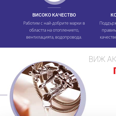
ВИСОКО КАЧЕСТВО
К
Работим с най-добрите марки в
Поддърж
областта на отоплението,
правим
вентилацията, водопровода.
качеств
ВИЖ А