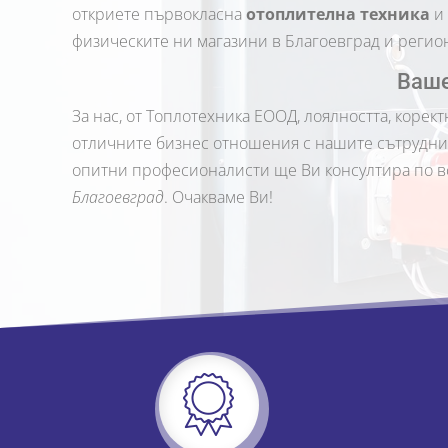
откриете първокласна
отоплителна техника
и
физическите ни магазини в Благоевград и региона
Ваше
За нас, от Топлотехника ЕООД, лоялността, коре
отличните бизнес отношения с нашите сътрудниц
опитни професионалисти ще Ви консултира по в
Благоевград
. Очакваме Ви!