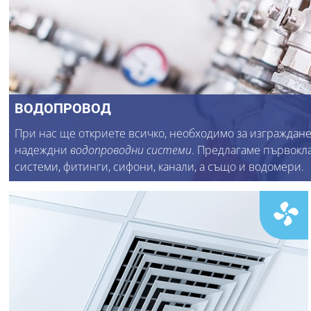
ВОДОПРОВОД
При нас ще откриете всичко, необходимо за изграждане
надеждни
водопроводни системи
. Предлагаме първокл
системи, фитинги, сифони, канали, а също и водомери.