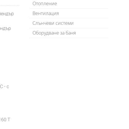
Отопление
Вентилация
лендър
Слънчеви системи
ендър
Оборудване за баня
 - с
160 T