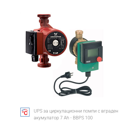
UPS за циркулационни помпи с вграден
акумулатор 7 Ah - BBPS 100