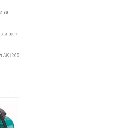
и за
а външен
ел AK1265